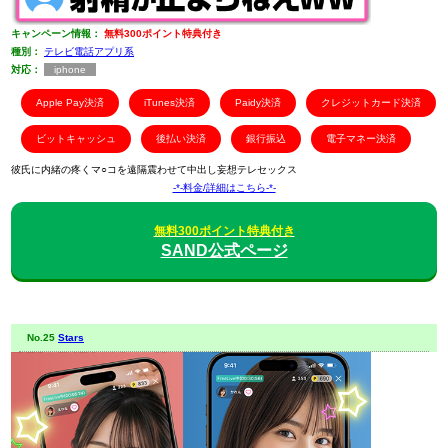
キャンペーン情報：
無料300ポイント特典付き
種別：
テレビ電話アプリ系
対応：
iphone
Apple Pay決済
iTunes決済
Paidy決済
クレジットカード決済
ビットキャッシュ
後払い決済
銀行振込
電子マネー決済
彼氏に内緒の疼くマ○コを遠隔震わせて中出し妄想テレセックス
-*-料金/詳細はこちら-*-
無料300ポイント特典付き
SAND公式ページ
No.25
Stars