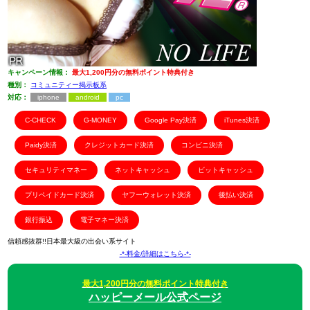
キャンペーン情報：
最大1,200円分の無料ポイント特典付き
種別：
コミュニティー掲示板系
対応：
iphone
android
pc
C-CHECK
G-MONEY
Google Pay決済
iTunes決済
Paidy決済
クレジットカード決済
コンビニ決済
セキュリティマネー
ネットキャッシュ
ビットキャッシュ
プリペイドカード決済
ヤフーウォレット決済
後払い決済
銀行振込
電子マネー決済
信頼感抜群!!日本最大級の出会い系サイト
-*-料金/詳細はこちら-*-
最大1,200円分の無料ポイント特典付き
ハッピーメール公式ページ