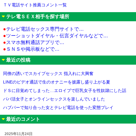
ＴＶ電話サイト推薦コメント一覧
テレ電ＳＥＸ相手を探す場所
●
テレビ電話セックス専門サイトで…
●
ツーショットダイヤル・伝言ダイヤルなどで…
●
スマホ無料通話アプリで…
●
ＳＮＳや掲示板などで…
最近の投稿
同僚の誘いでスカイプセックス 指入れに大興奮
LINEのビデオ通話で生のオナニーを披露し盛り上がる夏
ドＳに目覚めてしまった…エロイプで巨乳女子を性奴隷にした話
パパ活女子とオンラインセックスを楽しんでいました
ハブパーで知り合った女とテレビ電話を使った変態プレイ
最近のコメント
2025年11月24日