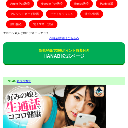
Apple Pay決済
Google Pay決済
iTunes決済
Paidy決済
クレジットカード決済
ビットキャッシュ
後払い決済
銀行振込
電子マネー決済
エロカワ素人と即ビデオテレエッチ
-*-料金/詳細はこちら-*-
新規登録で300ポイント特典付き
HANABI公式ページ
No.45
カラッカラ