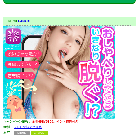
No.28
HANABI
キャンペーン情報：
新規登録で300ポイント特典付き
種別：
テレビ電話アプリ系
対応：
iphone
android