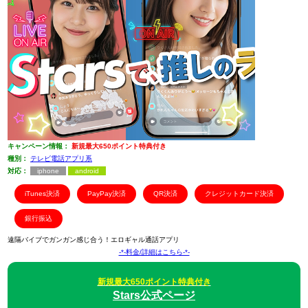
キャンペーン情報：
新規最大650ポイント特典付き
種別：
テレビ電話アプリ系
対応：
iphone
android
iTunes決済
PayPay決済
QR決済
クレジットカード決済
銀行振込
遠隔バイブでガンガン感じ合う！エロギャル通話アプリ
-*-料金/詳細はこちら-*-
新規最大650ポイント特典付き
Stars公式ページ