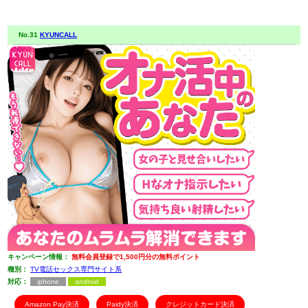
No.31
KYUNCALL
キャンペーン情報：
無料会員登録で1,500円分の無料ポイント
種別：
TV電話セックス専門サイト系
対応：
iphone
android
Amazon Pay決済
Paidy決済
クレジットカード決済