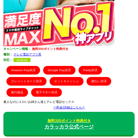
キャンペーン情報：
無料300ポイント特典付き
種別：
テレビ電話アプリ系
対応：
android
Amazon Pay決済
Google Pay決済
Paidy決済
クレジットカード決済
ビットキャッシュ
後払い決済
銀行振込
電子マネー決済
素人なのにエロいお姉さん達とテレビ電話セックス
-*-料金/詳細はこちら-*-
無料300ポイント特典付き
カラッカラ公式ページ