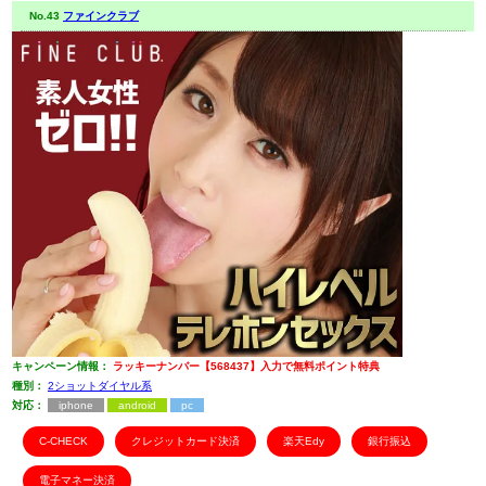
No.43
ファインクラブ
キャンペーン情報：
ラッキーナンバー【568437】入力で無料ポイント特典
種別：
2ショットダイヤル系
対応：
iphone
android
pc
C-CHECK
クレジットカード決済
楽天Edy
銀行振込
電子マネー決済