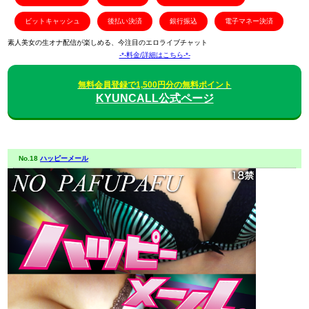
ビットキャッシュ
後払い決済
銀行振込
電子マネー決済
素人美女の生オナ配信が楽しめる、今注目のエロライブチャット
-*-料金/詳細はこちら-*-
無料会員登録で1,500円分の無料ポイント
KYUNCALL公式ページ
No.18
ハッピーメール