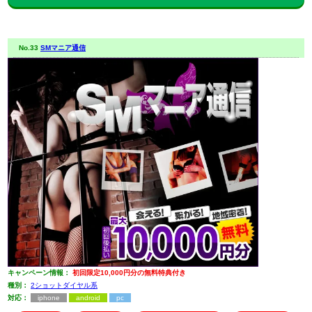
No.33
SMマニア通信
キャンペーン情報：
初回限定10,000円分の無料特典付き
種別：
2ショットダイヤル系
対応：
iphone
android
pc