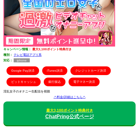
キャンペーン情報：
最大3,100ポイント特典付き
種別：
テレビ電話アプリ系
対応：
iphone
Google Pay決済
iTunes決済
クレジットカード決済
ビットキャッシュ
銀行振込
電子マネー決済
淫乱女子のオナニー生配信を視聴
-*-料金/詳細はこちら-*-
最大3,100ポイント特典付き
ChatPring公式ページ