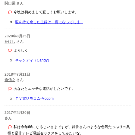
関口栄 さん
今晩は初めまして宜しくお願いします。
暇を持て余した主婦は…癖になってしま...
2020年8月25日
たけし
さん
よろしく
キャンディ（Candy）
2018年7月11日
迫信之
さん
あなたとエッチな電話がしたいです。
ＴＶ電話モコム-Mocom
2017年4月20日
さん
私は今年66になるじいさまですが。静香さんのような色気たっぷりの奥
様と是非テレビ電話セックスをしてみたいな。