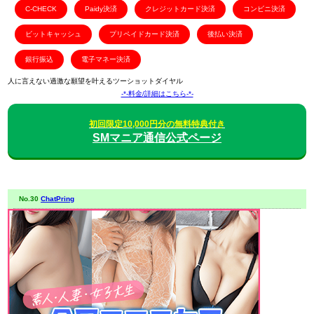
C-CHECK
Paidy決済
クレジットカード決済
コンビニ決済
ビットキャッシュ
プリペイドカード決済
後払い決済
銀行振込
電子マネー決済
人に言えない過激な願望を叶えるツーショットダイヤル
-*-料金/詳細はこちら-*-
初回限定10,000円分の無料特典付き
SMマニア通信公式ページ
No.30
ChatPring