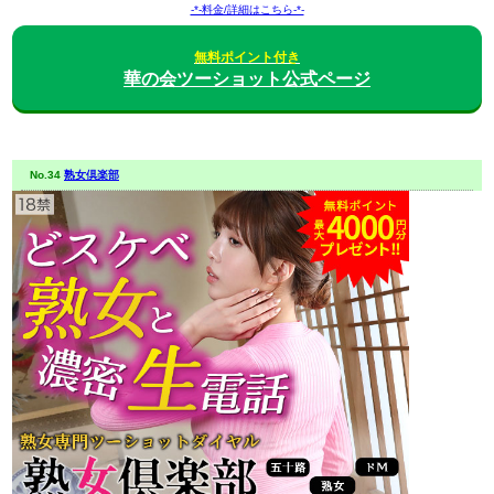
-*-料金/詳細はこちら-*-
無料ポイント付き
華の会ツーショット公式ページ
No.34
熟女倶楽部