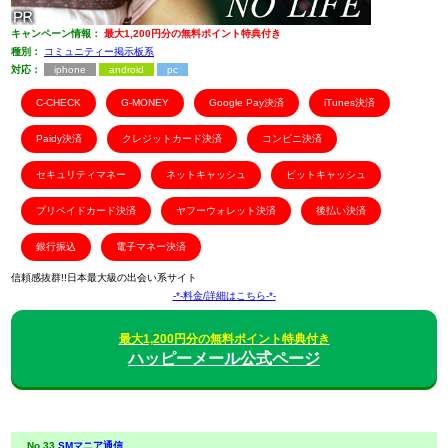
キャンペーン情報：
最大1,200円分の無料ポイント特典付き
種別：
コミュニティー掲示板系
対応：
iphone
android
pc
C-CHECK
G-MONEY
Google Pay決済
iTunes決済
Paidy決済
クレジットカード決済
コンビニ決済
セキュリティマネー
ネットキャッシュ
ビットキャッシュ
プリペイドカード決済
ヤフーウォレット決済
後払い決済
銀行振込
電子マネー決済
信頼感抜群!!日本最大級の出会い系サイト
-*-料金/詳細はこちら-*-
最大1,200円分の無料ポイント特典付き
ハッピーメール公式ページ
No.33
SMマニア通信