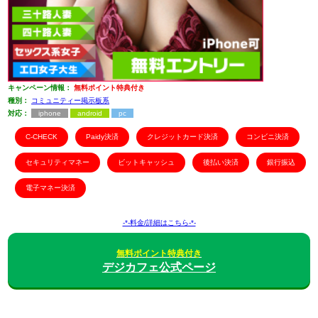
キャンペーン情報：
無料ポイント特典付き
種別：
コミュニティー掲示板系
対応：
iphone
android
pc
C-CHECK
Paidy決済
クレジットカード決済
コンビニ決済
セキュリティマネー
ビットキャッシュ
後払い決済
銀行振込
電子マネー決済
-*-料金/詳細はこちら-*-
無料ポイント特典付き
デジカフェ公式ページ