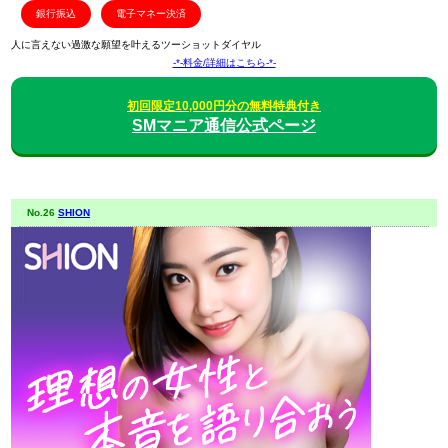
銀行振込
電子マネー決済
人に言えない過激な願望を叶えるツーショットダイヤル
-*-料金/詳細はこちら-*-
初回限定10,000円分の無料特典付き
SMマニア通信公式ページ
No.26
SHION