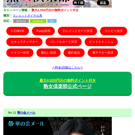
キャンペーン情報：
最大4,000円分の無料ポイント付き
種別：
2ショットダイヤル系
対応：
iphone
android
pc
C-CHECK
Paidy決済
クレジットカード決済
コンビニ決済
セキュリティマネー
バンドルカード決済
ビットキャッシュ
ペイジー決済
後払い決済
銀行振込
電子マネー決済
-*-料金/詳細はこちら-*-
最大4,000円分の無料ポイント付き
熟女倶楽部公式ページ
No.11
華の会メール