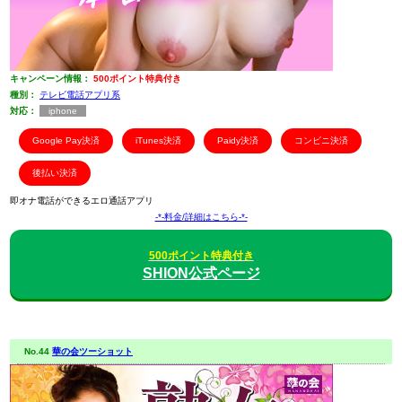
キャンペーン情報：
500ポイント特典付き
種別：
テレビ電話アプリ系
対応：
iphone
Google Pay決済
iTunes決済
Paidy決済
コンビニ決済
後払い決済
即オナ電話ができるエロ通話アプリ
-*-料金/詳細はこちら-*-
500ポイント特典付き
SHION公式ページ
No.44
華の会ツーショット