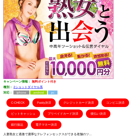
キャンペーン情報：
無料ポイント付き
種別：
2ショットダイヤル系
対応：
iphone
android
pc
C-CHECK
Paidy決済
クレジットカード決済
コンビニ決済
ビットキャッシュ
プリペイドカード決済
後払い決済
銀行振込
電子マネー決済
人妻熟女と過激で濃厚なテレフォンセックスができる老舗のツ...