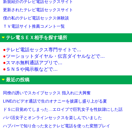
新規紹介のテレビ電話セックスサイト
更新されたテレビ電話セックスサイト
僕の私のテレビ電話セックス体験談
ＴＶ電話サイト推薦コメント一覧
テレ電ＳＥＸ相手を探す場所
●
テレビ電話セックス専門サイトで…
●
ツーショットダイヤル・伝言ダイヤルなどで…
●
スマホ無料通話アプリで…
●
ＳＮＳや掲示板などで…
最近の投稿
同僚の誘いでスカイプセックス 指入れに大興奮
LINEのビデオ通話で生のオナニーを披露し盛り上がる夏
ドＳに目覚めてしまった…エロイプで巨乳女子を性奴隷にした話
パパ活女子とオンラインセックスを楽しんでいました
ハブパーで知り合った女とテレビ電話を使った変態プレイ