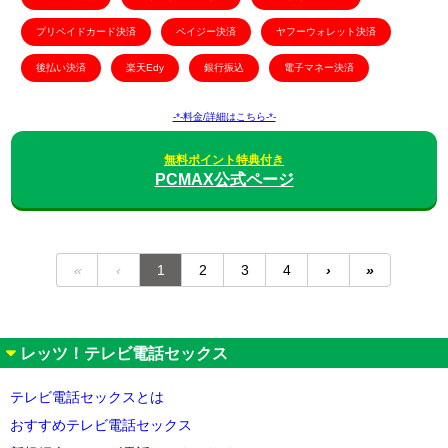
プリペイドカード決済
ペイジー決済
ヤフーウォレット決済
後払い決済
楽天Edy
銀行振込
電子マネー決済
-*-料金/詳細はこちら-*-
無料ポイント特典付き
PCMAX公式ページ
«
‹
1
2
3
4
›
»
レッツ！テレビ電話セックス
テレビ電話セックスとは
おすすめテレビ電話セックス