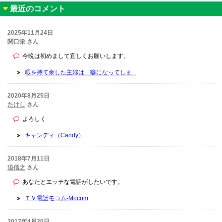
最近のコメント
2025年11月24日
関口栄 さん
今晩は初めまして宜しくお願いします。
暇を持て余した主婦は…癖になってしま...
2020年8月25日
たけし
さん
よろしく
キャンディ（Candy）
2018年7月11日
迫信之
さん
あなたとエッチな電話がしたいです。
ＴＶ電話モコム-Mocom
2017年4月20日