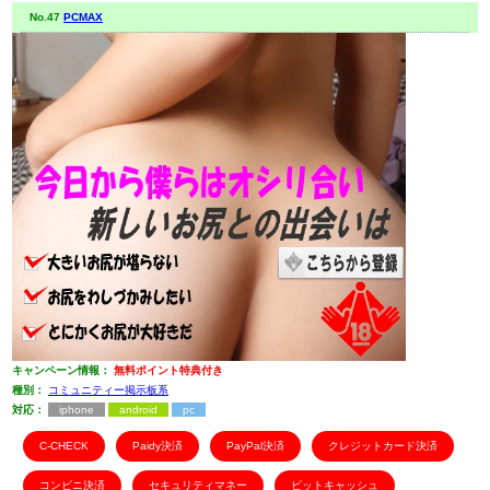
No.47
PCMAX
キャンペーン情報：
無料ポイント特典付き
種別：
コミュニティー掲示板系
対応：
iphone
android
pc
C-CHECK
Paidy決済
PayPal決済
クレジットカード決済
コンビニ決済
セキュリティマネー
ビットキャッシュ