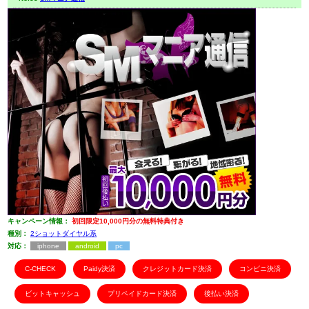
キャンペーン情報：
初回限定10,000円分の無料特典付き
種別：
2ショットダイヤル系
対応：
iphone
android
pc
C-CHECK
Paidy決済
クレジットカード決済
コンビニ決済
ビットキャッシュ
プリペイドカード決済
後払い決済