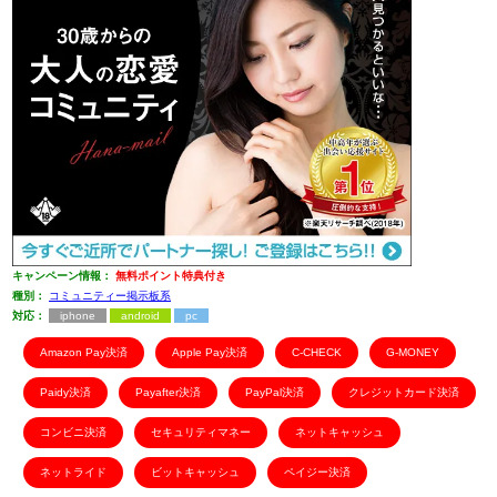
キャンペーン情報：
無料ポイント特典付き
種別：
コミュニティー掲示板系
対応：
iphone
android
pc
Amazon Pay決済
Apple Pay決済
C-CHECK
G-MONEY
Paidy決済
Payafter決済
PayPal決済
クレジットカード決済
コンビニ決済
セキュリティマネー
ネットキャッシュ
ネットライド
ビットキャッシュ
ペイジー決済