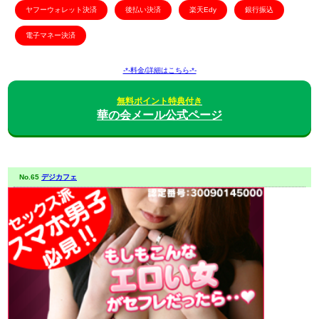
ヤフーウォレット決済
後払い決済
楽天Edy
銀行振込
電子マネー決済
-*-料金/詳細はこちら-*-
無料ポイント特典付き
華の会メール公式ページ
No.65
デジカフェ