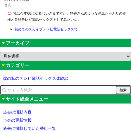
さん
私は今年66になるじいさまですが。静香さんのような色気たっぷりの奥
様と是非テレビ電話セックスをしてみたいな。
初めてのスカイプテレビ電話セックスで...
アーカイブ
ア
ー
カテゴリー
カ
イ
ブ
僕の私のテレビ電話セックス体験談
サイト総合メニュー
当会の活動内容
当会の更新情報
過去に掲載していた番組一覧