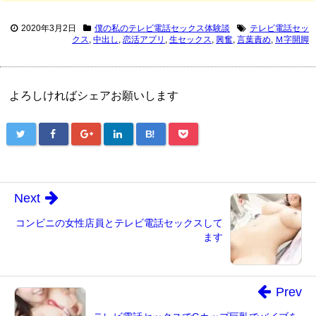
2020年3月2日
僕の私のテレビ電話セックス体験談
テレビ電話セッ
クス
,
中出し
,
恋活アプリ
,
生セックス
,
興奮
,
言葉責め
,
Ｍ字開脚
よろしければシェアお願いします
B!
Next
コンビニの女性店員とテレビ電話セックスして
ます
Prev