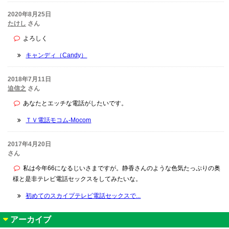
2020年8月25日
たけし
さん
よろしく
キャンディ（Candy）
2018年7月11日
迫信之
さん
あなたとエッチな電話がしたいです。
ＴＶ電話モコム-Mocom
2017年4月20日
さん
私は今年66になるじいさまですが。静香さんのような色気たっぷりの奥
様と是非テレビ電話セックスをしてみたいな。
初めてのスカイプテレビ電話セックスで...
アーカイブ