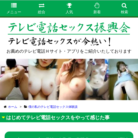
メニュー
総合
人気
新着
検索
お薦めのテレビ電話Ｈサイト・アプリをご紹介いたしております
ホーム
>
僕の私のテレビ電話セックス体験談
はじめてテレビ電話セックスをやって感じた事