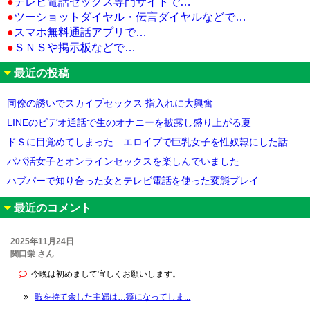
●
テレビ電話セックス専門サイトで…
●
ツーショットダイヤル・伝言ダイヤルなどで…
●
スマホ無料通話アプリで…
●
ＳＮＳや掲示板などで…
最近の投稿
同僚の誘いでスカイプセックス 指入れに大興奮
LINEのビデオ通話で生のオナニーを披露し盛り上がる夏
ドＳに目覚めてしまった…エロイプで巨乳女子を性奴隷にした話
パパ活女子とオンラインセックスを楽しんでいました
ハブパーで知り合った女とテレビ電話を使った変態プレイ
最近のコメント
2025年11月24日
関口栄 さん
今晩は初めまして宜しくお願いします。
暇を持て余した主婦は…癖になってしま...