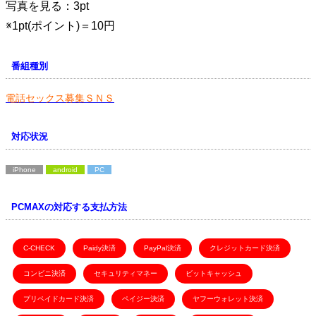
写真を見る：3pt
※1pt(ポイント)＝10円
番組種別
電話セックス募集ＳＮＳ
対応状況
iPhone
android
PC
PCMAXの対応する支払方法
C-CHECK
Paidy決済
PayPal決済
クレジットカード決済
コンビニ決済
セキュリティマネー
ビットキャッシュ
プリペイドカード決済
ペイジー決済
ヤフーウォレット決済