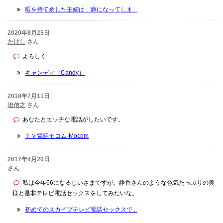
暇を持て余した主婦は…癖になってしま...
2020年8月25日
たけし
さん
よろしく
キャンディ（Candy）
2018年7月11日
迫信之
さん
あなたとエッチな電話がしたいです。
ＴＶ電話モコム-Mocom
2017年4月20日
さん
私は今年66になるじいさまですが。静香さんのような色気たっぷりの奥
様と是非テレビ電話セックスをしてみたいな。
初めてのスカイプテレビ電話セックスで...