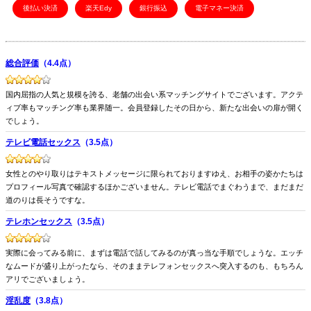
後払い決済
楽天Edy
銀行振込
電子マネー決済
総合評価
（4.4点）
国内屈指の人気と規模を誇る、老舗の出会い系マッチングサイトでございます。アクテ
ィブ率もマッチング率も業界随一。会員登録したその日から、新たな出会いの扉が開く
でしょう。
テレビ電話セックス
（3.5点）
女性とのやり取りはテキストメッセージに限られておりますゆえ、お相手の姿かたちは
プロフィール写真で確認するほかございません。テレビ電話でまぐわうまで、まだまだ
道のりは長そうですな。
テレホンセックス
（3.5点）
実際に会ってみる前に、まずは電話で話してみるのが真っ当な手順でしょうな。エッチ
なムードが盛り上がったなら、そのままテレフォンセックスへ突入するのも、もちろん
アリでございましょう。
淫乱度
（3.8点）