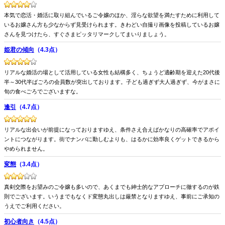
本気で恋活・婚活に取り組んでいるご令嬢のほか、淫らな欲望を満たすために利用して
いるお嬢さん方も少なからず見受けられます。きわどい自撮り画像を投稿しているお嬢
さんを見つけたら、すぐさまピッタリマークしてまいりましょう。
姫君の傾向
（4.3点）
リアルな婚活の場として活用している女性も結構多く、ちょうど適齢期を迎えた20代後
半～30代半ばごろの会員数が突出しております。子ども過ぎず大人過ぎず、今がまさに
旬の食べごろでございますな。
逢引
（4.7点）
リアルな出会いが前提になっておりますゆえ、条件さえ合えばかなりの高確率でアポイ
ントにつながります。街でナンパに勤しむよりも、はるかに効率良くゲットできるから
やめられません。
変態
（3.4点）
真剣交際をお望みのご令嬢も多いので、あくまでも紳士的なアプローチに徹するのが鉄
則でございます。いうまでもなくド変態丸出しは厳禁となりますゆえ、事前にご承知の
うえでご利用ください。
初心者向き
（4.5点）