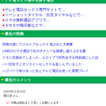
テレ電ＳＥＸ相手を探す場所
●
テレビ電話セックス専門サイトで…
●
ツーショットダイヤル・伝言ダイヤルなどで…
●
スマホ無料通話アプリで…
●
ＳＮＳや掲示板などで…
最近の投稿
同僚の誘いでスカイプセックス 指入れに大興奮
LINEのビデオ通話で生のオナニーを披露し盛り上がる夏
ドＳに目覚めてしまった…エロイプで巨乳女子を性奴隷にした話
パパ活女子とオンラインセックスを楽しんでいました
ハブパーで知り合った女とテレビ電話を使った変態プレイ
最近のコメント
2025年11月24日
関口栄 さん
今晩は初めまして宜しくお願いします。