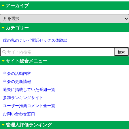
アーカイブ
ア
ー
カテゴリー
カ
イ
ブ
僕の私のテレビ電話セックス体験談
サイト総合メニュー
当会の活動内容
当会の更新情報
過去に掲載していた番組一覧
参加ランキングサイト
ユーザー推薦コメント全一覧
お問い合わせ窓口
管理人評価ランキング