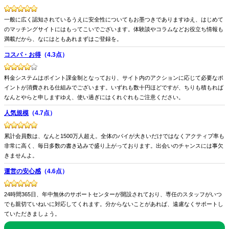
一般に広く認知されているうえに安全性についてもお墨つきでありますゆえ、はじめて
のマッチングサイトにはもってこいでございます。体験談やコラムなどお役立ち情報も
満載だから、なにはともあれまずはご登録を。
コスパ・お得
（4.3点）
料金システムはポイント課金制となっており、サイト内のアクションに応じて必要なポ
イントが消費される仕組みでございます。いずれも数十円ほどですが、ちりも積もれば
なんとやらと申しますゆえ、使い過ぎにはくれぐれもご注意ください。
人気規模
（4.7点）
累計会員数は、なんと1500万人超え。全体のパイが大きいだけではなくアクティブ率も
非常に高く、毎日多数の書き込みで盛り上がっております。出会いのチャンスには事欠
きませんよ。
運営の安心感
（4.6点）
24時間365日、年中無休のサポートセンターが開設されており、専任のスタッフがいつ
でも親切ていねいに対応してくれます。分からないことがあれば、遠慮なくサポートし
ていただきましょう。