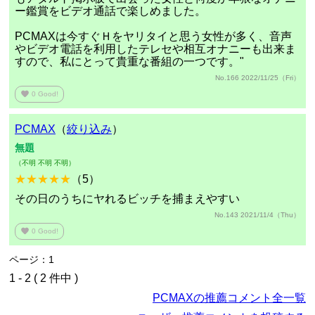
ー鑑賞をビデオ通話で楽しめました。
PCMAXは今すぐＨをヤリタイと思う女性が多く、音声
やビデオ電話を利用したテレセや相互オナニーも出来ま
すので、私にとって貴重な番組の一つです。"
No.166 2022/11/25（Fri）
favorite
0
Good!
PCMAX
（
絞り込み
）
無題
（不明 不明 不明）
★★★★★
（5）
その日のうちにヤれるビッチを捕まえやすい
No.143 2021/11/4（Thu）
favorite
0
Good!
ページ：1
1 - 2 ( 2 件中 )
PCMAXの推薦コメント全一覧