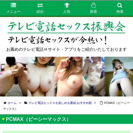
メニュー
総合
人気
新着
検索
お薦めのテレビ電話Ｈサイト・アプリをご紹介いたしております
ホーム
>
テレビ電話セックスを楽しめる番組-おすすめ順
>
PCMAX（ピーシー
マックス）
PCMAX（ピーシーマックス）