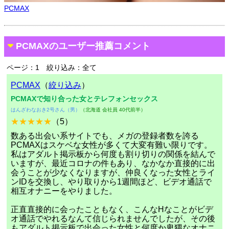
PCMAX
PCMAXのユーザー推薦コメント
ページ：1
絞り込み：全て
PCMAX
（
絞り込み
）
PCMAXで知り合った女とテレフォンセックス
はんざわなおき2号さん（男）
（北海道 会社員 40代前半）
★★★★★
（5）
数ある出会い系サイトでも、メガの登録者数を誇る
PCMAXはスケベな女性が多くて大変有難い限りです。
私はアダルト掲示板から何度も割り切りの関係を結んで
いますが、最近コロナの件もあり、なかなか直接的に出
会うことが少なくなりますが、仲良くなった女性とライ
ンIDを交換し、やり取りから1週間ほど、ビデオ通話で
相互オナニーをやりました。
正直直接的に会ったこともなく、こんなHなことがビデ
オ通話でやれるなんて信じられませんでしたが、その後
もアダルト掲示板で出会った女性と何度か卑猥なオナニ